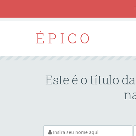
É P I C O
Este é o título 
na